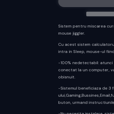
viteze,Nedectabil
viteze,Nedec
Sistem pentru miscarea cur
mouse jiggler.
Cu acest sistem calculatoru
intra in Sleep, mouse-ul fii
-100% nedetectabil: atunci 
conectat la un computer, v
obisnuit.
-Sistemul beneficiaza de 3 
ului,Gaming,Bussines,Email,f
buton, urmand instructiunile
-Nu necesita instalare, sist