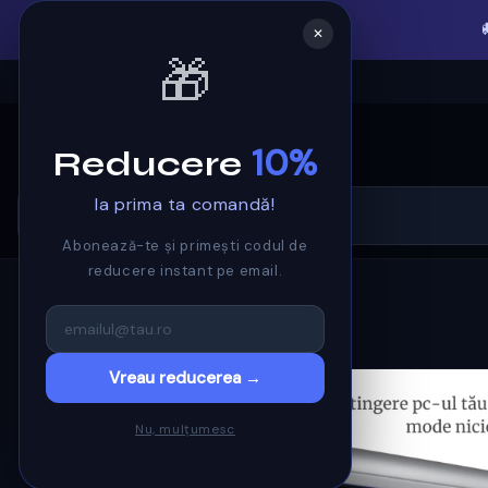
Salt la
✕
conținut
🎁
ROHS
10%
Reducere
la prima ta comandă!
🔍
Abonează-te și primești codul de
reducere instant pe email.
Salt la
Vreau reducerea →
informațiile
despre
produs
Nu, mulțumesc