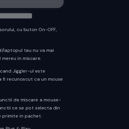
tabil
sorului, cu buton On-OFF,
l/laptopul tau nu va mai
nd mereu in miscare.
cand Jiggler-ul este
a fi recunoscut ca un mouse
functii de miscare a mouse-
unctii ce se pot selecta din
 primite in pachet.
em Plug & Play.