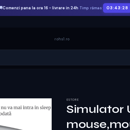
·
🚚
03:43:28
Comenzi pana la ora 16 - livrare in 24h
Timp rămas:
rohs1.ro
ESTORE
Simulator
mouse,mo