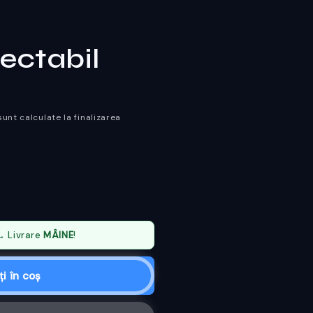
ectabil
unt calculate la finalizarea
 Livrare
MÂINE
!
i în coș
se