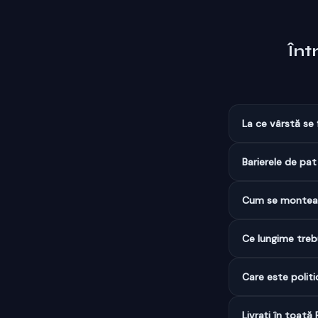
Înt
La ce vârstă se 
Barierele de pa
Cum se montează
Ce lungime treb
Care este politi
Livrați în toată