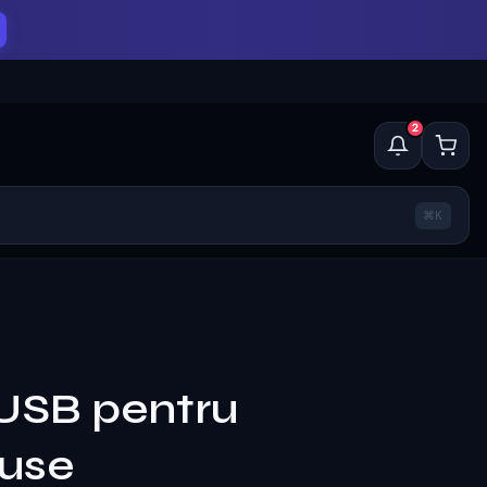
2
⌘K
 USB pentru
use