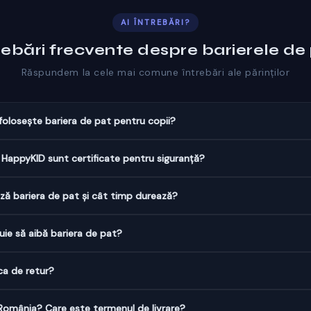
AI ÎNTREBĂRI?
rebări frecvente despre barierele de
Răspundem la cele mai comune întrebări ale părinților
folosește bariera de pat pentru copii?
t HappyKID sunt certificate pentru siguranță?
 bariera de pat și cât timp durează?
uie să aibă bariera de pat?
ca de retur?
 România? Care este termenul de livrare?