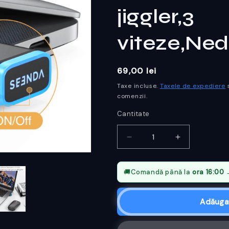
jiggler,3
viteze,Ned
Preț
69,00 lei
obișnuit
Taxe incluse.
Taxele de expediere
s
comenzii.
Cantitate
Reduceți
Creșteți
cantitatea
cantitatea
pentru
pentru
🚚
Comandă până la
ora 16:00
→
Simulator
Simulator
USB
USB
Adăugaț
pentru
pentru
mouse,mouse
mouse,mou
jiggler,3
jiggler,3