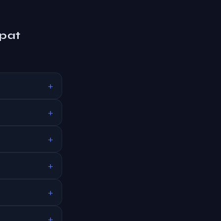
 pat
+
+
+
+
+
+